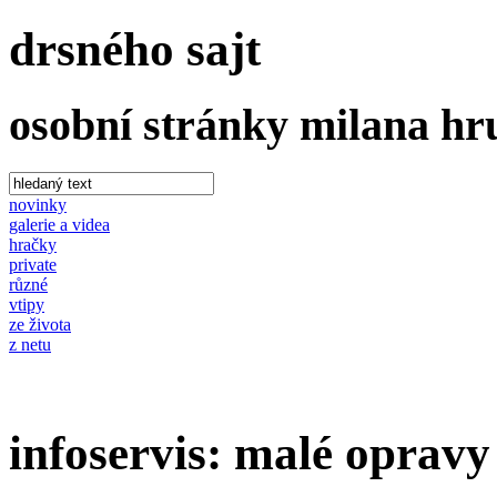
drsného sajt
osobní stránky milana h
novinky
galerie a videa
hračky
private
různé
vtipy
ze života
z netu
infoservis: malé opravy