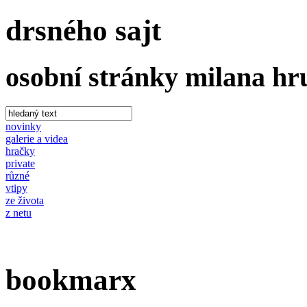
drsného sajt
osobní stránky milana h
novinky
galerie a videa
hračky
private
různé
vtipy
ze života
z netu
bookmarx